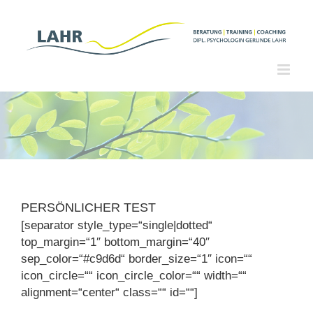
Zum
Inhalt
springen
PERSÖNLICHER TEST
[separator style_type=“single|dotted“
top_margin=“1″ bottom_margin=“40″
sep_color=“#c9d6d“ border_size=“1″ icon=““
icon_circle=““ icon_circle_color=““ width=““
alignment=“center“ class=““ id=““]